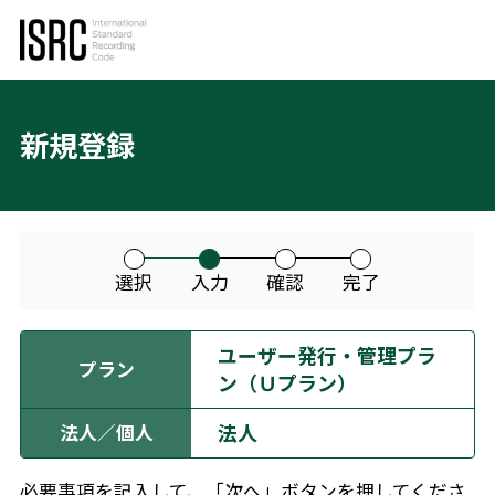
新規登録
選択
入力
確認
完了
ユーザー発行・管理プラ
プラン
ン（Ｕプラン）
法人
法人／個人
必要事項を記入して、「次へ」ボタンを押してくださ