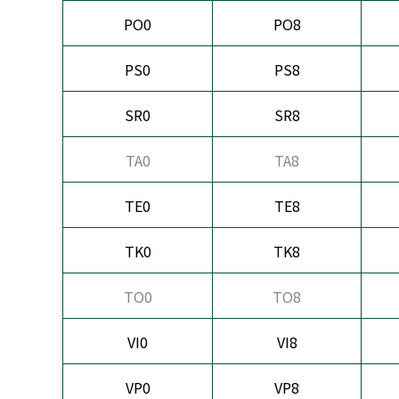
PO0
PO8
PS0
PS8
SR0
SR8
TA0
TA8
TE0
TE8
TK0
TK8
TO0
TO8
VI0
VI8
VP0
VP8