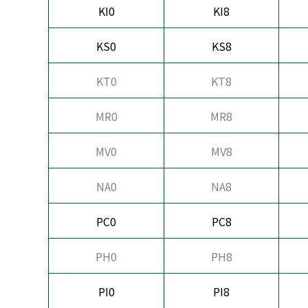
KI0
KI8
KS0
KS8
KT0
KT8
MR0
MR8
MV0
MV8
NA0
NA8
PC0
PC8
PH0
PH8
PI0
PI8