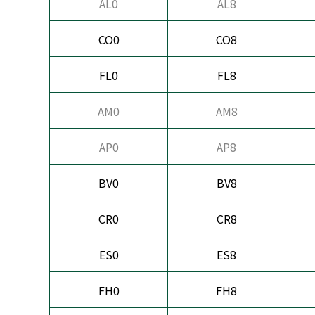
AL0
AL8
CO0
CO8
FL0
FL8
AM0
AM8
AP0
AP8
BV0
BV8
CR0
CR8
ES0
ES8
FH0
FH8